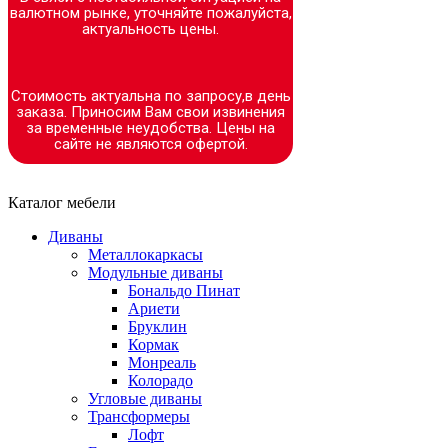
валютном рынке, уточняйте пожалуйста,
актуальность цены.
Стоимость актуальна по запросу,в день
заказа. Приносим Вам свои извинения
за временные неудобства. Цены на
сайте не являются офертой.
Каталог мебели
Диваны
Металлокаркасы
Модульные диваны
Бональдо Пинат
Ариети
Бруклин
Кормак
Монреаль
Колорадо
Угловые диваны
Трансформеры
Лофт