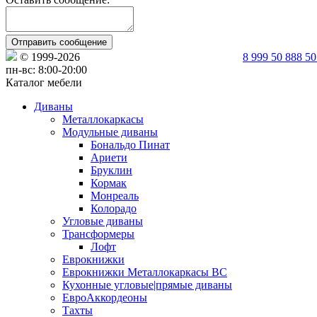
Отправить сообщение
© 1999-2026
Политика Конфиденциальности
8 999 50 888 50
пн-вс: 8:00-20:00
Каталог мебели
Диваны
Металлокаркасы
Модульные диваны
Бональдо Пинат
Ариети
Бруклин
Кормак
Монреаль
Колорадо
Угловые диваны
Трансформеры
Лофт
Еврокнижки
Еврокнижки Металлокаркасы ВС
Кухонные угловые|прямые диваны
ЕвроАккордеоны
Тахты