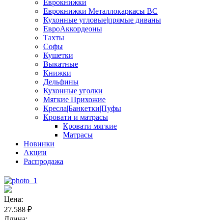
Еврокнижки
Еврокнижки Металлокаркасы ВС
Кухонные угловые|прямые диваны
ЕвроАккордеоны
Тахты
Софы
Кушетки
Выкатные
Книжки
Дельфины
Кухонные уголки
Мягкие Прихожие
Кресла|Банкетки|Пуфы
Кровати и матрасы
Кровати мягкие
Матрасы
Новинки
Акции
Распродажа
Цена:
27.588
₽
Длина: