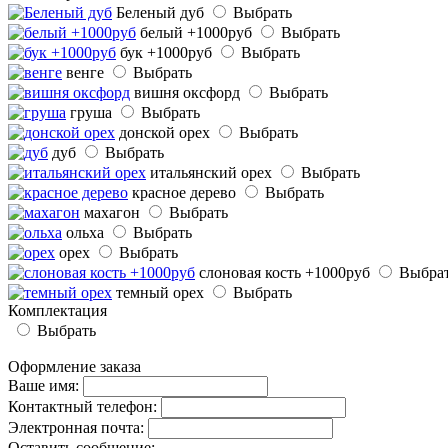
Беленый дуб
Выбрать
белый +1000руб
Выбрать
бук +1000руб
Выбрать
венге
Выбрать
вишня оксфорд
Выбрать
груша
Выбрать
донской орех
Выбрать
дуб
Выбрать
итальянский орех
Выбрать
красное дерево
Выбрать
махагон
Выбрать
ольха
Выбрать
орех
Выбрать
слоновая кость +1000руб
Выбра
темный орех
Выбрать
Комплектация
Выбрать
МЕБЕЛЬ В ИНТЕРЬЕРЕ
УХОД ЗА МЕБЕЛЬЮ
ПОЛЕЗНЫЕ С
Оформление заказа
Ваше имя:
Контактный телефон:
Электронная почта:
Оставить сообщение: