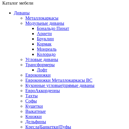
Каталог мебели
Диваны
Металлокаркасы
Модульные диваны
Бональдо Пинат
Ариети
Бруклин
Кормак
Монреаль
Колорадо
Угловые диваны
Трансформеры
Лофт
Еврокнижки
Еврокнижки Металлокаркасы ВС
Кухонные угловые|прямые диваны
ЕвроАккордеоны
Тахты
Софы
Кушетки
Выкатные
Книжки
Дельфины
Кресла|Банкетки|Пуфы