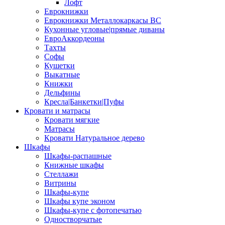
Лофт
Еврокнижки
Еврокнижки Металлокаркасы ВС
Кухонные угловые|прямые диваны
ЕвроАккордеоны
Тахты
Софы
Кушетки
Выкатные
Книжки
Дельфины
Кресла|Банкетки|Пуфы
Кровати и матрасы
Кровати мягкие
Матрасы
Кровати Натуральное дерево
Шкафы
Шкафы-распашные
Книжные шкафы
Стеллажи
Витрины
Шкафы-купе
Шкафы купе эконом
Шкафы-купе с фотопечатью
Одностворчатые