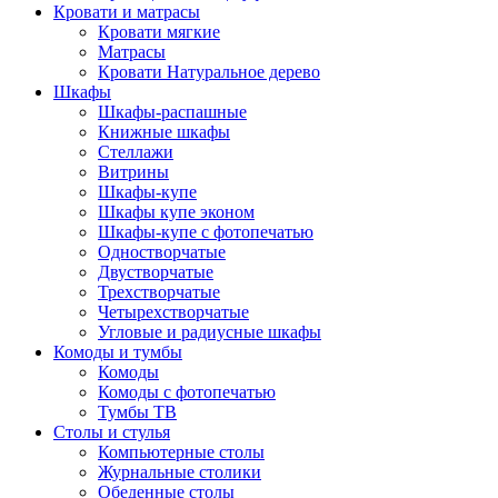
Кровати и матрасы
Кровати мягкие
Матрасы
Кровати Натуральное дерево
Шкафы
Шкафы-распашные
Книжные шкафы
Стеллажи
Витрины
Шкафы-купе
Шкафы купе эконом
Шкафы-купе с фотопечатью
Одностворчатые
Двустворчатые
Трехстворчатые
Четырехстворчатые
Угловые и радиусные шкафы
Комоды и тумбы
Комоды
Комоды с фотопечатью
Тумбы ТВ
Столы и стулья
Компьютерные столы
Журнальные столики
Обеденные столы