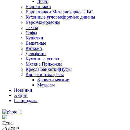
Лофт
Еврокнижки
Еврокнижки Металлокаркасы ВС
Кухонные угловые|прямые диваны
ЕвроАккордеоны
Тахты
Софы
Кушетки
Выкатные
Книжки
Дельфины
Кухонные уголки
Мягкие Прихожие
Кресла|Банкетки|Пуфы
Кровати и матрасы
Кровати мягкие
Матрасы
Новинки
Акции
Распродажа
Цена:
43.476
₽